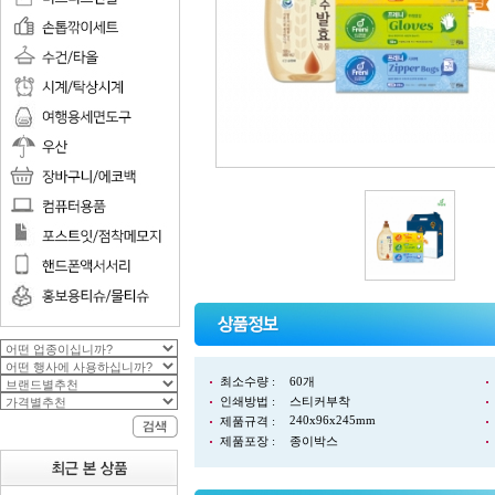
최소수량 :
60개
인쇄방법 :
스티커부착
240x96x245mm
제품규격 :
제품포장 :
종이박스