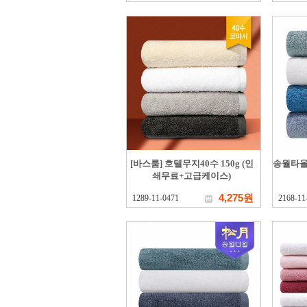
[바스룸] 호텔무지40수 150g (인
송월타올
쇄무료+고급케이스)
4,275원
1289-11-0471
2168-11