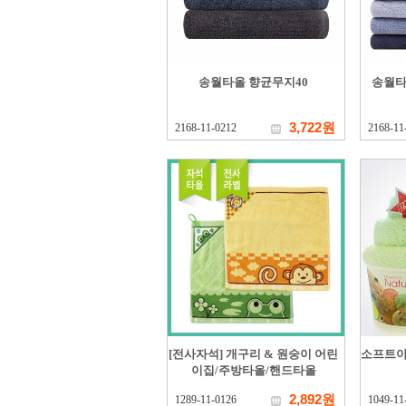
송월타올 향균무지40
송월타
3,722원
2168-11-0212
2168-11
[전사자석] 개구리 & 원숭이 어린
소프트아
이집/주방타올/핸드타올
2,892원
1289-11-0126
1049-11