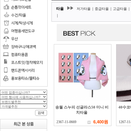
타올
저가타올
|
중급타올
|
고급타올
|
|
송월 스누피 선글라스50 미니 비
40수
치타올
6,400원
2367-11-0669
1267-11