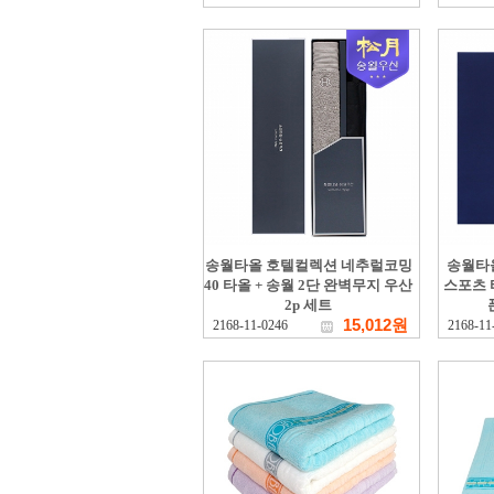
송월타올 호텔컬렉션 네추럴코밍
송월타
40 타올 + 송월 2단 완벽무지 우산
스포츠 
2p 세트
15,012원
2168-11-0246
2168-11