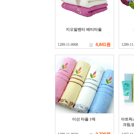
지오발렌티 베티타올
4,841원
1289-11-0068
1289-11
이선 타올 1매
아트릭
크림,