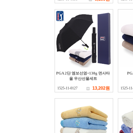
PGA 2단 엠보선염+130g 면사타
PG
올 우산선물세트
13,202원
1525-11-0127
1525-11