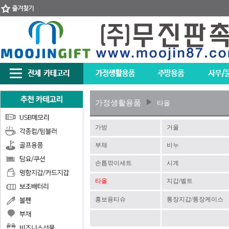
가정생활용품
타올
가방
거울
부채
비누
손톱깎이세트
시계
타올
지갑/벨트
홍보용티슈
통장지갑/통장케이스