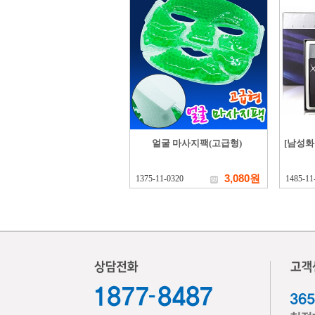
얼굴 마사지팩(고급형)
[남성화
3,080원
1375-11-0320
1485-11