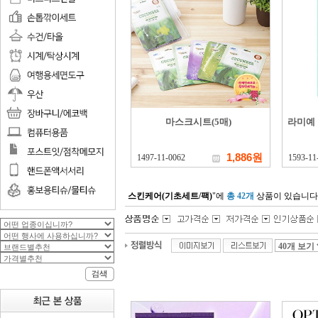
마스크시트(5매)
라미예
1,886원
1497-11-0062
1593-11
스킨케어(기초세트/팩)
"에
총 42개
상품이 있습니다