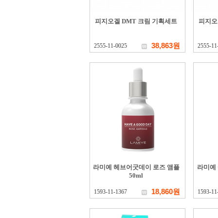
피지오겔 DMT 크림 기획세트
피지오
38,863원
2555-11-0025
2555-11
라미예 헤브어굿데이 로즈 앰플
라미예
50ml
18,860원
1593-11-1367
1593-11