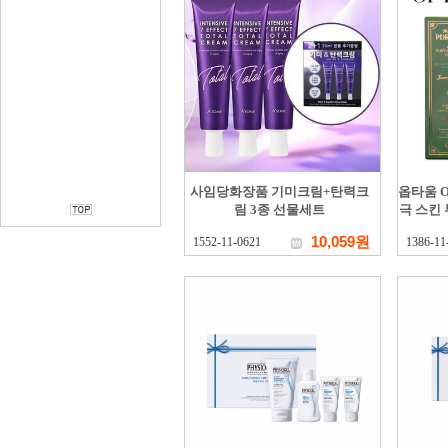
사임당화장품 기미크림+탄력크
옵타움 O
림 3종 선물세트
극 스킨 
10,059원
1552-11-0621
1386-11