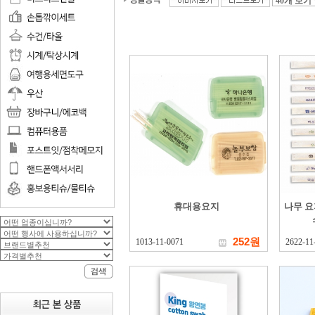
휴대용요지
나무 요
252원
1013-11-0071
2622-11