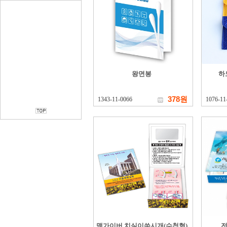
왕면봉
하
378원
1343-11-0066
1076-11
맥가이버 치실이쑤시개(수첩형)
전