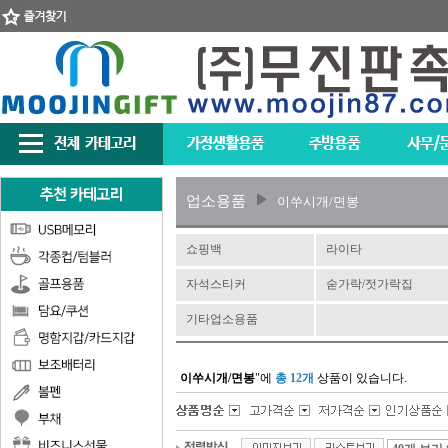
업소용품
이쑤시개/면봉
쇼핑백
라이타
자석스티커
숟가락/젓가락집
기타업소용품
이쑤시개/면봉
"에
총 12개
상품이 있습니다.