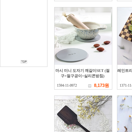
마시 미니 도자기 깨갈이SET (절
레인트리
구+절구공이+실리콘받침)
8,173원
1594-11-0972
1371-11