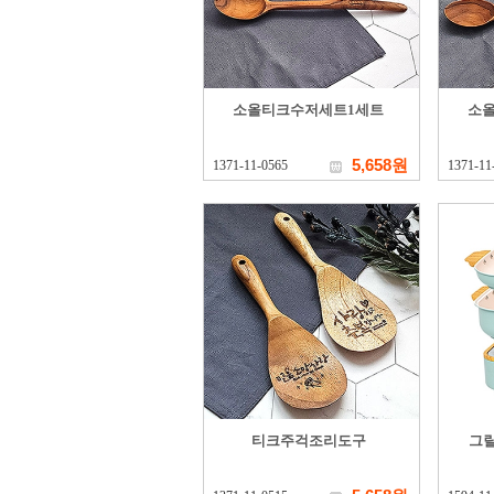
소올티크수저세트1세트
소
5,658원
1371-11-0565
1371-11
티크주걱조리도구
그릴