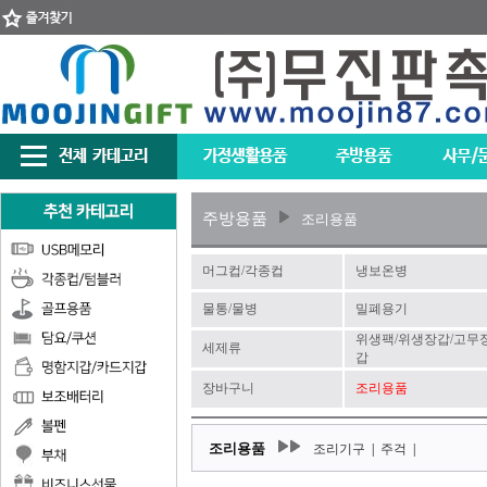
주방용품
조리용품
머그컵/각종컵
냉보온병
물통/물병
밀폐용기
위생팩/위생장갑/고무
세제류
갑
장바구니
조리용품
조리용품
조리기구
|
주걱
|