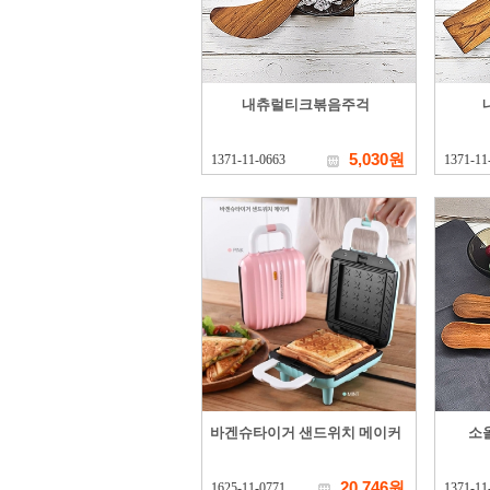
내츄럴티크볶음주걱
5,030원
1371-11-0663
1371-11
바겐슈타이거 샌드위치 메이커
소
20,746원
1625-11-0771
1371-11