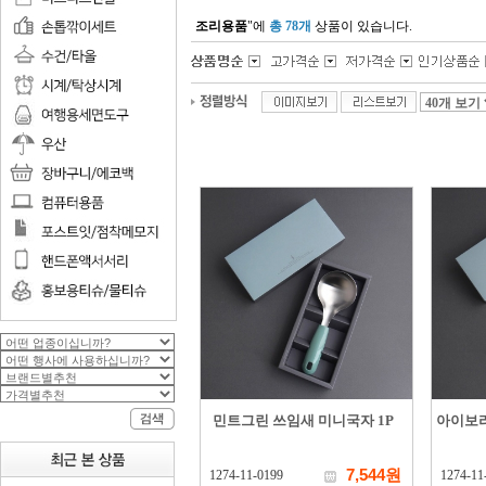
조리용품
"에
총 78개
상품이 있습니다.
민트그린 쓰임새 미니국자 1P
아이보리
7,544원
1274-11-0199
1274-11