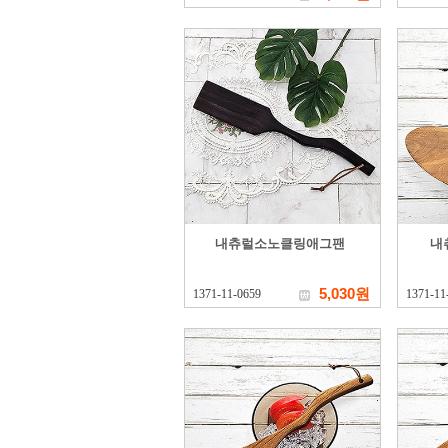
내츄럴소노클링애그팬
내
5,030원
1371-11-0659
1371-11